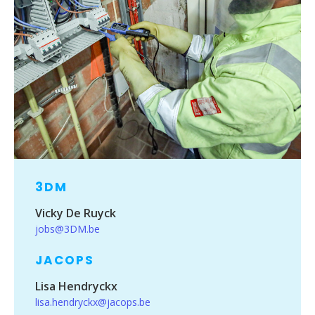
3DM
Vicky De Ruyck
jobs@3DM.be
JACOPS
Lisa Hendryckx
lisa.hendryckx@jacops.be