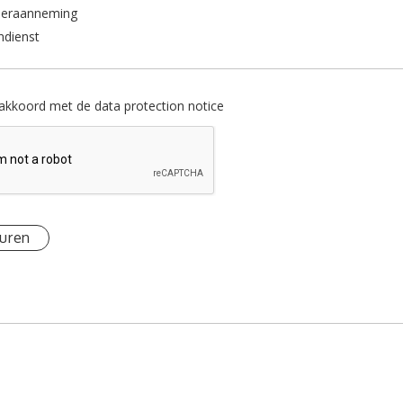
deraanneming
ndienst
akkoord met de data protection notice
uren