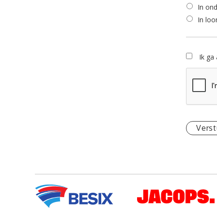
In on
In loo
Ik ga 
Verst